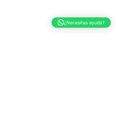
¿Necesitas ayuda?
CARS AND ROSES
Marbella, España
+34 683 437 970
info@carsandroses.com
In
Fb
Pi
TIENDA
Todas las obras