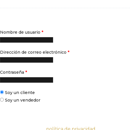
Registrarse
Obligatorio
Nombre de usuario
*
Obligatorio
Dirección de correo electrónico
*
Obligatorio
Contraseña
*
Soy un cliente
Soy un vendedor
Vos données personnelles seront utilisées pour vous
accompagner au cours de votre visite du site web,
gérer l’accès à votre compte, et pour d’autres raisons
décrites dans notre
política de privacidad
.