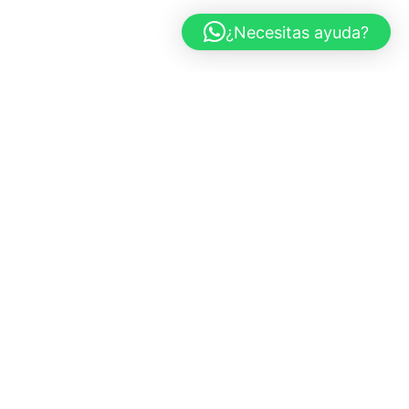
¿Necesitas ayuda?
CARS AND ROSES
Marbella, España
+34 683 437 970
info@carsandroses.com
In
Fb
Pi
TIENDA
Todas las obras
Fotografía de coches
Paisajes