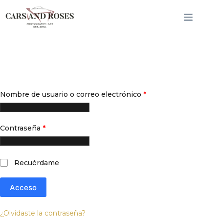
Saltar
CNRCSS; }, 20);
al
contenido
Acceder
Obligatorio
Nombre de usuario o correo electrónico
*
Obligatorio
Contraseña
*
Recuérdame
Acceso
¿Olvidaste la contraseña?