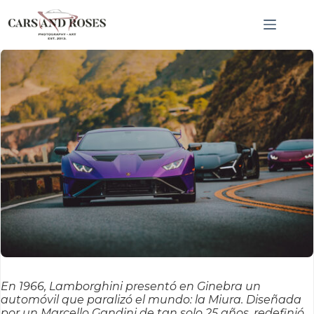
Saltar
CNRCSS; }, 20);
al
contenido
En 1966, Lamborghini presentó en Ginebra un
automóvil que paralizó el mundo: la Miura. Diseñada
por un Marcello Gandini de tan solo 25 años, redefinió