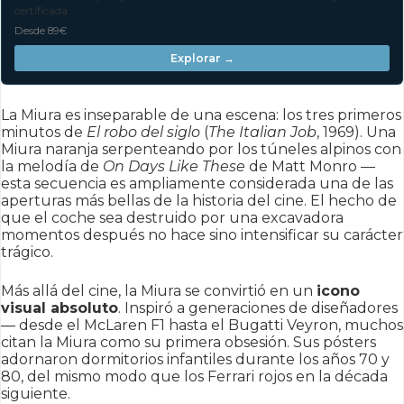
certificada.
Desde 89€
Explorar →
La Miura es inseparable de una escena: los tres primeros
minutos de
El robo del siglo
(
The Italian Job
, 1969). Una
Miura naranja serpenteando por los túneles alpinos con
la melodía de
On Days Like These
de Matt Monro —
esta secuencia es ampliamente considerada una de las
aperturas más bellas de la historia del cine. El hecho de
que el coche sea destruido por una excavadora
momentos después no hace sino intensificar su carácter
trágico.
Más allá del cine, la Miura se convirtió en un
icono
visual absoluto
. Inspiró a generaciones de diseñadores
— desde el McLaren F1 hasta el Bugatti Veyron, muchos
citan la Miura como su primera obsesión. Sus pósters
adornaron dormitorios infantiles durante los años 70 y
80, del mismo modo que los Ferrari rojos en la década
siguiente.