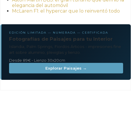
elegancia del automóvil
McLaren F1: el hypercar que lo reinventó todo
EDICIÓN LIMITADA — NUMERADA — CERTIFICADA
Fotografías de Paisajes para tu Interior
Islandia, Palm Springs, Fiordos Árticos - impresiones fine
art sobre aluminio, plexiglas y lienzo.
Desde 89€ - Lienzo 30x20cm
Explorar Paisajes →