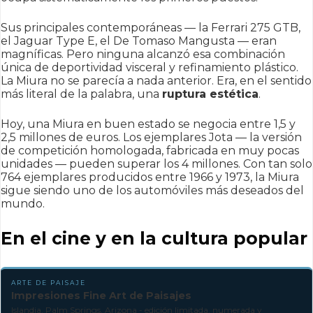
Sus principales contemporáneas — la Ferrari 275 GTB,
el Jaguar Type E, el De Tomaso Mangusta — eran
magníficas. Pero ninguna alcanzó esa combinación
única de deportividad visceral y refinamiento plástico.
La Miura no se parecía a nada anterior. Era, en el sentido
más literal de la palabra, una
ruptura estética
.
Hoy, una Miura en buen estado se negocia entre 1,5 y
2,5 millones de euros. Los ejemplares Jota — la versión
de competición homologada, fabricada en muy pocas
unidades — pueden superar los 4 millones. Con tan solo
764 ejemplares producidos entre 1966 y 1973, la Miura
sigue siendo uno de los automóviles más deseados del
mundo.
En el cine y en la cultura popular
ARTE DE PAISAJE
Impresiones Fine Art de Paisajes
Islandia, Palm Springs, Arizona - edición limitada, numerada y