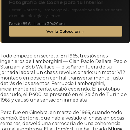
Fotografía de Coche para tu Interior
Ferrari, Porsche, Lamborghini - impresiones fine art sobre
aluminio, plexiglas y lienzo.
Desde 89€ - Lienzo 30x20cm
Ver la Colección →
Todo empezó en secreto. En 1965, tres jóvenes
ingenieros de Lamborghini — Gian Paolo Dallara, Paolo
Stanzani y Bob Wallace — diseñaron fuera de su
jornada laboral un chasis revolucionario: un motor V12
montado en posición central, transversalmente, justo
detrás de los asientos. Ferruccio Lamborghini,
inicialmente reticente, acabó cediendo. El prototipo
desnudo, el P400, se presentó en el Salón de Turín de
1965 y causó una sensación inmediata.
Pero fue en Ginebra, en marzo de 1966, cuando todo
cambió. Bertone, que había vestido el chasis en pocas
semanas, desveló una carrocería de una coherencia
formal asombrosa. El automóvil fue bautizado
Miura
,