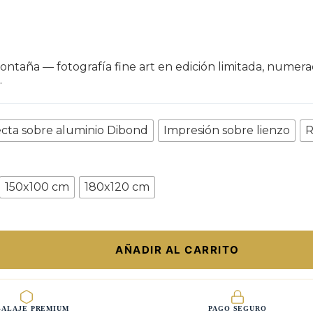
aña — fotografía fine art en edición limitada, numerada
.
ecta sobre aluminio Dibond
Impresión sobre lienzo
R
150x100 cm
180x120 cm
AÑADIR AL CARRITO
ALAJE PREMIUM
PAGO SEGURO