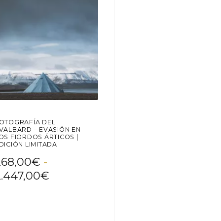
gir
elegir
en
la
ina
página
de
oducto
producto
OTOGRAFÍA DEL
VALBARD – EVASIÓN EN
OS FIORDOS ÁRTICOS |
DICIÓN LIMITADA
268,00
€
-
Rango
2.447,00
€
de
e
precios:
oducto
desde
ne