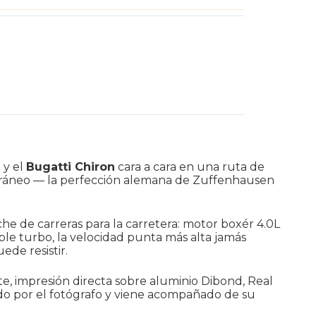
s
S
y el
Bugatti Chiron
cara a cara en una ruta de
poráneo — la perfección alemana de Zuffenhausen
he de carreras para la carretera: motor boxér 4.0L
uple turbo, la velocidad punta más alta jamás
de resistir.
e, impresión directa sobre aluminio Dibond, Real
ado por el fotógrafo y viene acompañado de su