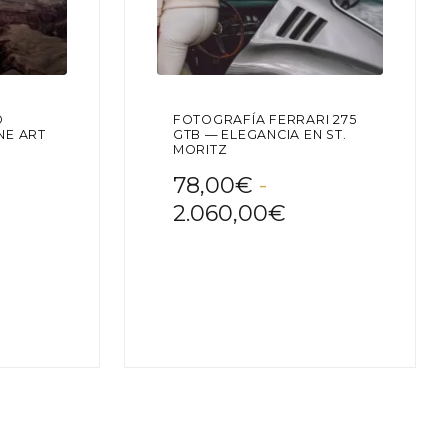
D
FOTOGRAFÍA FERRARI 275
NE ART
GTB — ELEGANCIA EN ST.
MORITZ
78,00
€
-
ngo
Rango
2.060,00
€
de
cios:
precios:
sde
desde
Este
producto
8,00€
78,00€
tiene
sta
hasta
múltiples
variantes.
447,00€
2.060,00€
Las
opciones
se
pueden