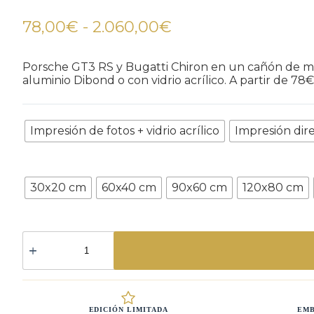
Rango
78,00
€
-
2.060,00
€
de
precios:
Porsche GT3 RS y Bugatti Chiron en un cañón de mont
aluminio Dibond o con vidrio acrílico. A partir de 78€
desde
78,00€
Refinamiento
hasta
Impresión de fotos + vidrio acrílico
Impresión dir
2.060,00€
Tamaño
30x20 cm
60x40 cm
90x60 cm
120x80 cm
PORSCHE
GT3
RS
&
BUGATTI
CHIRON
EDICIÓN LIMITADA
EMB