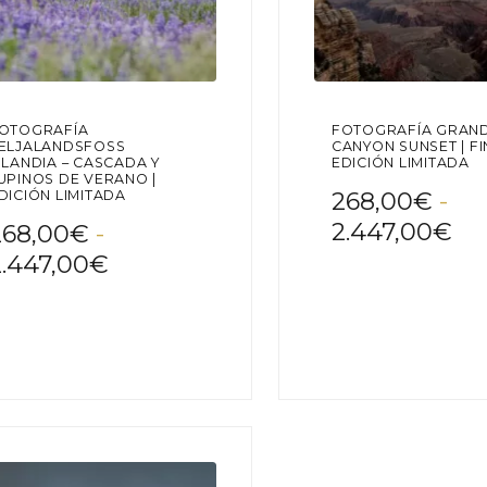
OTOGRAFÍA
FOTOGRAFÍA GRAN
ELJALANDSFOSS
CANYON SUNSET | FI
SLANDIA – CASCADA Y
EDICIÓN LIMITADA
UPINOS DE VERANO |
268,00
€
-
DICIÓN LIMITADA
Ra
2.447,00
€
268,00
€
-
de
Rango
2.447,00
€
pre
de
de
e
precios:
Este
oducto
producto
26
desde
ne
tiene
ha
268,00€
tiples
múltiples
iantes.
variantes.
2.
hasta
Las
2.447,00€
iones
opciones
se
eden
pueden