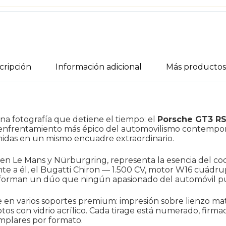
cripción
Información adicional
Más producto
na fotografía que detiene el tiempo: el
Porsche GT3 R
 el enfrentamiento más épico del automovilismo contem
unidas en un mismo encuadre extraordinario.
 en Le Mans y Nürburgring, representa la esencia del coc
rente a él, el Bugatti Chiron — 1.500 CV, motor W16 cuádr
forman un dúo que ningún apasionado del automóvil pue
e en varios soportes premium: impresión sobre lienzo mat
tos con vidrio acrílico. Cada tirage está numerado, firm
emplares por formato.