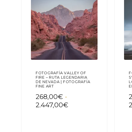
elegir
ele
en
en
la
la
página
pág
de
de
producto
pr
FOTOGRAFÍA VALLEY OF
F
FIRE – RUTA LEGENDARIA
S
DE NEVADA | FOTOGRAFÍA
L
FINE ART
E
268,00
€
-
Rango
2.447,00
€
de
Este
precios:
Est
producto
pr
desde
tiene
tie