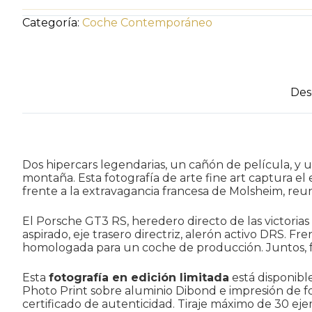
—
LEYENDAS
Categoría:
Coche Contemporáneo
DEL
CAÑÓN
cantidad
Des
Dos hipercars legendarias, un cañón de película, y u
montaña. Esta fotografía de arte fine art captura
frente a la extravagancia francesa de Molsheim, re
El Porsche GT3 RS, heredero directo de las victorias
aspirado, eje trasero directriz, alerón activo DRS. F
homologada para un coche de producción. Juntos, 
Esta
fotografía en edición limitada
está disponibl
Photo Print sobre aluminio Dibond e impresión de fo
certificado de autenticidad. Tiraje máximo de 30 ej