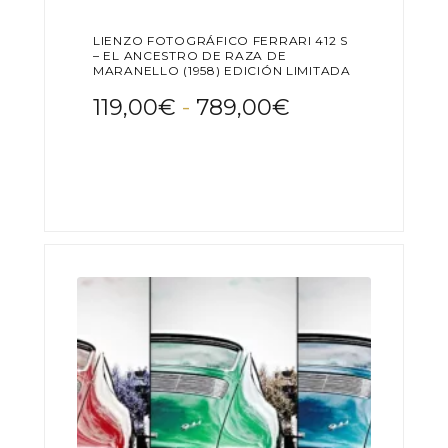
LIENZO FOTOGRÁFICO FERRARI 412 S
– EL ANCESTRO DE RAZA DE
MARANELLO (1958) EDICIÓN LIMITADA
Rango
119,00
€
-
789,00
€
de
Este
precios:
producto
desde
tiene
119,00€
múltiples
variantes.
hasta
Las
789,00€
opciones
se
pueden
elegir
en
la
página
de
producto