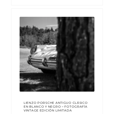
119,00€
múltiples
variantes.
hasta
Las
789,00€
opciones
se
pueden
elegir
en
la
página
de
producto
LIENZO PORSCHE ANTIGUO CLÁSICO
EN BLANCO Y NEGRO – FOTOGRAFÍA
VINTAGE EDICIÓN LIMITADA