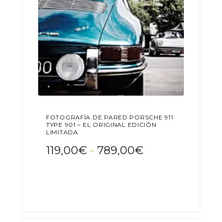
FOTOGRAFÍA DE PARED PORSCHE 911
TYPE 901 – EL ORIGINAL EDICIÓN
LIMITADA
Rango
119,00
€
-
789,00
€
de
Este
precios:
producto
desde
tiene
119,00€
múltiples
variantes.
hasta