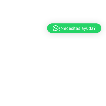
¿Necesitas ayuda?
CARS AND ROSES
Marbella, España
+34 683 437 970
info@carsandroses.com
In
Fb
Pi
TIENDA