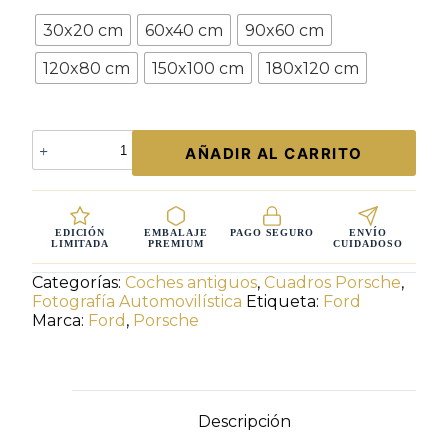
Tamaño
30x20 cm
60x40 cm
90x60 cm
120x80 cm
150x100 cm
180x120 cm
Fotografía
AÑADIR AL CARRITO
de
Colección
Ford
Mustang
Vintage
EDICIÓN
EMBALAJE
PAGO SEGURO
ENVÍO
LIMITADA
PREMIUM
CUIDADOSO
–
Muscle
Categorías:
Coches antiguos
,
Cuadros Porsche
,
Car
Fotografía Automovilística
Etiqueta:
Ford
Americano
Marca:
Ford
,
Porsche
Edición
Limitada
cantidad
Descripción