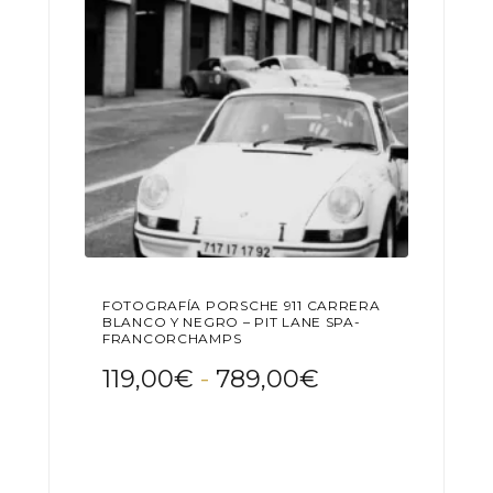
en
la
página
de
producto
FOTOGRAFÍA PORSCHE 911 CARRERA
BLANCO Y NEGRO – PIT LANE SPA-
FRANCORCHAMPS
Rango
119,00
€
-
789,00
€
de
Este
precios:
producto
desde
tiene