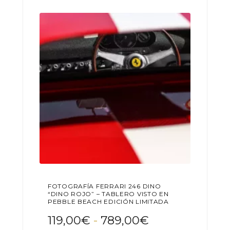
Las
789,00€
opciones
se
pueden
elegir
en
la
página
de
producto
FOTOGRAFÍA FERRARI 246 DINO
“DINO ROJO” – TABLERO VISTO EN
PEBBLE BEACH EDICIÓN LIMITADA
Rango
119,00
€
-
789,00
€