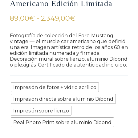
Americano Edición Limitada
Rango
89,00
€
-
2.349,00
€
de
precios:
Fotografía de colección del Ford Mustang
vintage — el muscle car americano que definió
desde
una era. Imagen artística retro de los años 60 en
89,00€
edición limitada numerada y firmada.
Decoración mural sobre lienzo, aluminio Dibond
hasta
o plexiglás. Certificado de autenticidad incluido.
2.349,00€
Refinamiento
Impresión de fotos + vidrio acrílico
Impresión directa sobre aluminio Dibond
Impresión sobre lienzo
Real Photo Print sobre aluminio Dibond