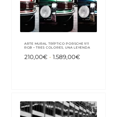
ARTE MURAL TRÍPTICO PORSCHE 911
RGB – TRES COLORES, UNA LEYENDA
Rango
210,00
€
-
1.589,00
€
de
Este
precios:
producto
desde
tiene
210,00€
múltiples
variantes.
hasta
Las
1.589,00€
opciones
se
pueden
elegir