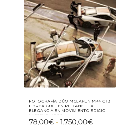
pueden
elegir
en
la
página
de
producto
FOTOGRAFÍA DÚO MCLAREN MP4 GT3
LIBREA GULF EN PIT LANE – LA
ELEGANCIA EN MOVIMIENTO EDICIÓN
14 EJEMPLARES
Rango
78,00
€
-
1.750,00
€
de
Este
precios: