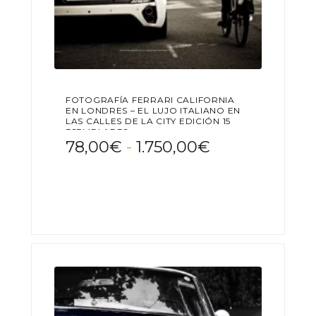
FOTOGRAFÍA FERRARI CALIFORNIA
EN LONDRES – EL LUJO ITALIANO EN
LAS CALLES DE LA CITY EDICIÓN 15
EJEMPLARES
Rango
78,00
€
-
1.750,00
€
de
Este
precios:
producto
desde
tiene
78,00€
múltiples
variantes.
hasta
Las
1.750,00€
opciones
se
pueden
elegir