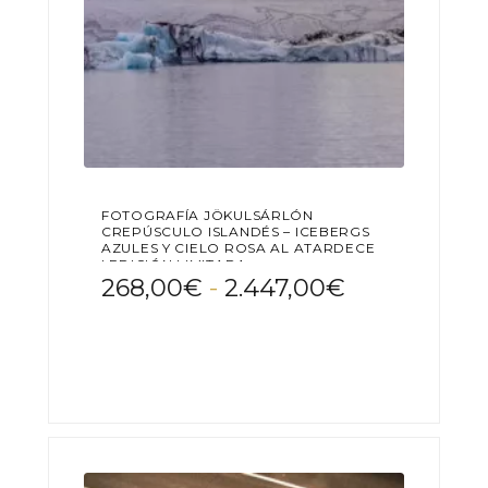
producto
FOTOGRAFÍA JÖKULSÁRLÓN
CREPÚSCULO ISLANDÉS – ICEBERGS
AZULES Y CIELO ROSA AL ATARDECER
| EDICIÓN LIMITADA
Rango
268,00
€
-
2.447,00
€
de
Este
precios:
producto
desde
tiene
268,00€
múltiples
variantes.
hasta
Las
2.447,00€
opciones
se