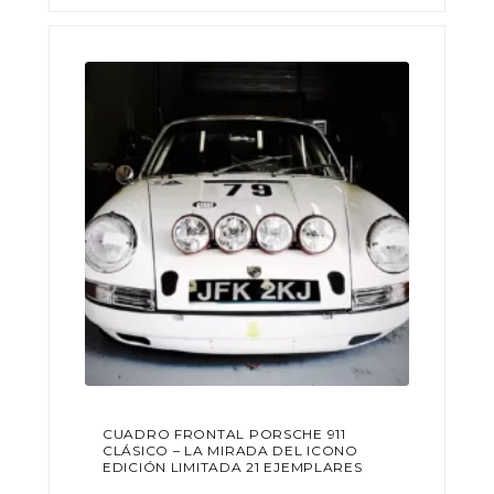
variantes.
hasta
Las
789,00€
opciones
se
pueden
elegir
en
la
página
de
producto
CUADRO FRONTAL PORSCHE 911
CLÁSICO – LA MIRADA DEL ICONO
EDICIÓN LIMITADA 21 EJEMPLARES