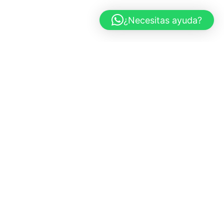
¿Necesitas ayuda?
CARS AND ROSES
Marbella, España
+34 683 437 970
info@carsandroses.com
In
Fb
Pi
TIENDA
Todas las obras
Fotografía de coches
Paisajes