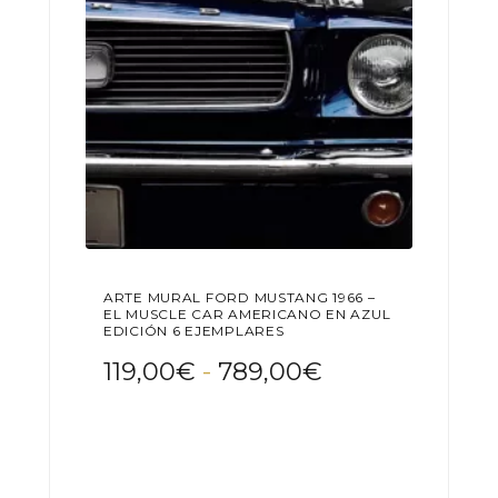
en
la
página
de
producto
ARTE MURAL FORD MUSTANG 1966 –
EL MUSCLE CAR AMERICANO EN AZUL
EDICIÓN 6 EJEMPLARES
Rango
119,00
€
-
789,00
€
de
Este
precios:
producto
desde
tiene
119,00€
múltiples