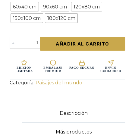
60x40 cm
90x60 cm
120x80 cm
150x100 cm
180x120 cm
Fotografía
AÑADIR AL CARRITO
Sunset
Saguaro
Palm
Springs
–
EDICIÓN
EMBALAJE
PAGO SEGURO
ENVÍO
LIMITADA
PREMIUM
CUIDADOSO
Atardecer
California
Categoría:
Paisajes del mundo
Colores
Crepúsculo
|
Edición
Limitada
Descripción
cantidad
Más productos