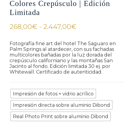
Colores Crepúsculo | Edición
Limitada
Rango
268,00
€
-
2.447,00
€
de
precios:
Fotografía fine art del hotel The Saguaro en
Palm Springs al atardecer, con sus fachadas
desde
multicolores bañadas por la luz dorada del
268,00€
crepúsculo californiano y las montañas San
Jacinto al fondo. Edición limitada 30 ej. por
hasta
Whitewall. Certificado de autenticidad.
2.447,00€
Refinamiento
Impresión de fotos + vidrio acrílico
Impresión directa sobre aluminio Dibond
Real Photo Print sobre aluminio Dibond
Tamaño