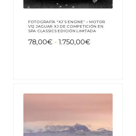
FOTOGRAFÍA “XJ’S ENGINE” – MOTOR
V12 JAGUAR XJ DE COMPETICIÓN EN
SPA CLASSICS EDICIÓN LIMITADA
Rango
78,00
€
-
1.750,00
€
de
Este
precios:
producto
desde
tiene
78,00€
múltiples
variantes.
hasta
Las
1.750,00€
opciones
se
pueden
elegir
en
la
página
de