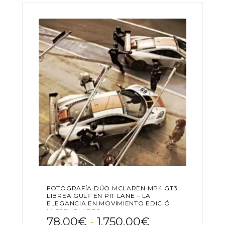
hasta
Las
2.447,00€
opciones
se
pueden
elegir
en
la
página
de
producto
FOTOGRAFÍA DÚO MCLAREN MP4 GT3
LIBREA GULF EN PIT LANE – LA
ELEGANCIA EN MOVIMIENTO EDICIÓN
14 EJEMPLARES
Rango
78,00
€
-
1.750,00
€