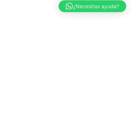
¿Necesitas ayuda?
CARS AND ROSES
Marbella, España
+34 683 437 970
info@carsandroses.com
In
Fb
Pi
TIENDA
Todas las obras
Fotografía de coches
Paisajes
Blanco y Negro