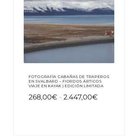
la
página
de
producto
FOTOGRAFÍA CABAÑAS DE TRAPEROS
EN SVALBARD – FIORDOS ÁRTICOS
VIAJE EN KAYAK | EDICIÓN LIMITADA
Rango
268,00
€
-
2.447,00
€
de
Este
precios:
producto
desde
tiene
268,00€
múltiples
variantes.