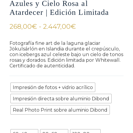
Azules y Cielo Rosa al
Atardecer | Edición Limitada
Rango
268,00
€
-
2.447,00
€
de
precios:
Fotografía fine art de la laguna glaciar
Jökulsárlón en Islandia durante el crepúsculo,
desde
con icebergs azul celeste bajo un cielo de tonos
268,00€
rosas y dorados. Edición limitada por Whitewall.
Certificado de autenticidad.
hasta
2.447,00€
Refinamiento
Impresión de fotos + vidrio acrílico
Impresión directa sobre aluminio Dibond
Real Photo Print sobre aluminio Dibond
Tamaño