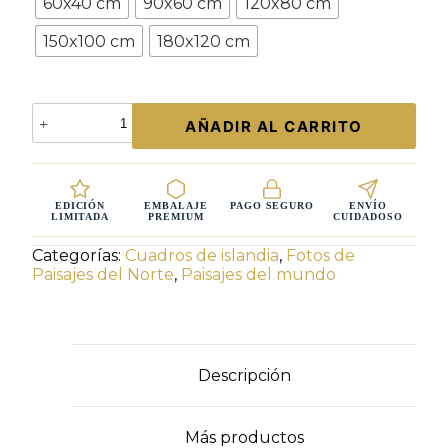
60x40 cm
90x60 cm
120x80 cm
150x100 cm
180x120 cm
Fotografía
AÑADIR AL CARRITO
Jökulsárlón
Crepúsculo
Islandés
–
Icebergs
EDICIÓN
EMBALAJE
PAGO SEGURO
ENVÍO
LIMITADA
PREMIUM
CUIDADOSO
Azules
y
Categorías:
Cuadros de islandia
,
Fotos de
Cielo
Paisajes del Norte
,
Paisajes del mundo
Rosa
al
Atardecer
|
Edición
Descripción
Limitada
cantidad
Más productos