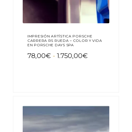
IMPRESIÓN ARTÍSTICA PORSCHE
CARRERA RS RUEDA – COLOR Y VIDA
EN PORSCHE DAYS SPA
Rango
78,00
€
-
1.750,00
€
de
Este
precios:
producto
desde
tiene
78,00€
múltiples
variantes.
hasta
Las
1.750,00€
opciones
se
pueden
elegir
en