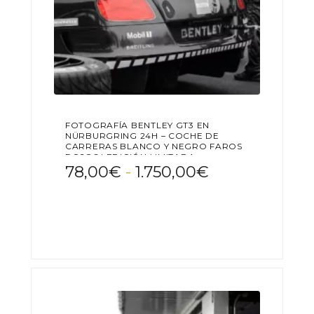
FOTOGRAFÍA BENTLEY GT3 EN
NÜRBURGRING 24H – COCHE DE
CARRERAS BLANCO Y NEGRO FAROS
ROJOS | EDICIÓN LIMITADA
Rango
78,00
€
-
1.750,00
€
de
Este
precios:
producto
desde
tiene
78,00€
múltiples
variantes.
hasta
Las
1.750,00€
opciones
se
pueden