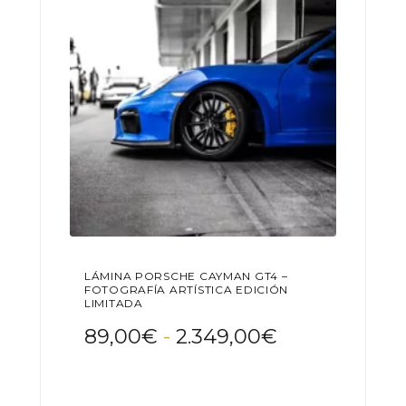
elegir
en
la
página
de
producto
LÁMINA PORSCHE CAYMAN GT4 –
FOTOGRAFÍA ARTÍSTICA EDICIÓN
LIMITADA
Rango
89,00
€
-
2.349,00
€
de
Este
precios:
producto