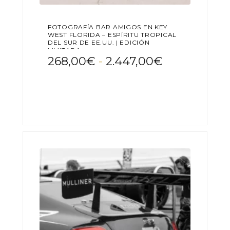
FOTOGRAFÍA BAR AMIGOS EN KEY
WEST FLORIDA – ESPÍRITU TROPICAL
DEL SUR DE EE.UU. | EDICIÓN
LIMITADA
Rango
268,00
€
-
2.447,00
€
de
Este
precios:
producto
desde
tiene
268,00€
múltiples
variantes.
hasta
Las
2.447,00€
opciones
se
pueden
elegir
en
la
página
de
producto