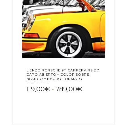
LIENZO PORSCHE 911 CARRERA RS 2.7
CAPÓ ABIERTO – COLOR SOBRE
BLANCO Y NEGRO FORMATO
CUADRADO
Rango
119,00
€
-
789,00
€
de
Este
precios:
producto
desde
tiene
119,00€
múltiples
variantes.