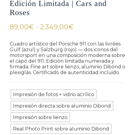
Edición Limitada | Cars and
Roses
Rango
89,00
€
-
2.349,00
€
de
precios:
Cuadro artístico del Porsche 911 con las livrées
Gulf (azul) y Salzburg (rojo) — dos iconos del
desde
motorsport en una composición moderna sobre
89,00€
el capó del 911. Edición limitada numerada y
firmada. Fine art sobre lienzo, aluminio Dibond o
hasta
plexiglás. Certificado de autenticidad incluido.
2.349,00€
Refinamiento
Impresión de fotos + vidrio acrílico
Impresión directa sobre aluminio Dibond
Impresión sobre lienzo
Real Photo Print sobre aluminio Dibond