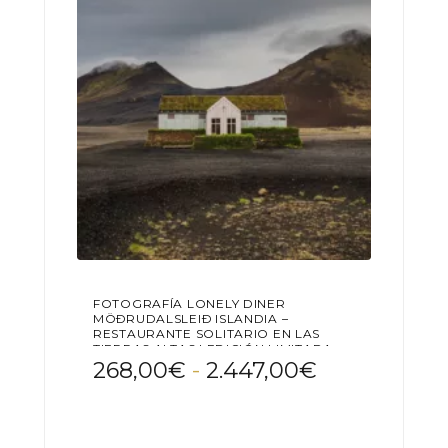
elegir
en
la
página
de
producto
FOTOGRAFÍA LONELY DINER
MÖÐRUDALSLEIÐ ISLANDIA –
RESTAURANTE SOLITARIO EN LAS
TIERRAS ALTAS | EDICIÓN LIMITADA
Rango
268,00
€
-
2.447,00
€
de
Este
precios:
producto