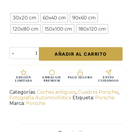
Tamaño
30x20 cm
60x40 cm
90x60 cm
120x80 cm
150x100 cm
180x120 cm
Cuadro
AÑADIR AL CARRITO
Porsche
911
Gulf
y
Salzburg
EDICIÓN
EMBALAJE
PAGO SEGURO
ENVÍO
LIMITADA
PREMIUM
CUIDADOSO
–
Arte
Categorías:
Coches antiguos
,
Cuadros Porsche
,
Automovilístico
Fotografía Automovilística
Etiqueta:
Porsche
Edición
Marca:
Porsche
Limitada
|
Cars
and
Roses