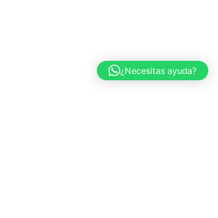
¿Necesitas ayuda?
CARS AND ROSES
Marbella, España
+34 683 437 970
info@carsandroses.com
In
Fb
Pi