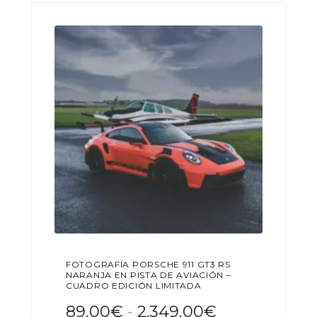
hasta
Las
789,00€
opciones
se
pueden
elegir
en
la
página
de
producto
FOTOGRAFÍA PORSCHE 911 GT3 RS
NARANJA EN PISTA DE AVIACIÓN –
CUADRO EDICIÓN LIMITADA
Rango
89,00
€
-
2.349,00
€