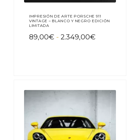
IMPRESIÓN DE ARTE PORSCHE 911
VINTAGE – BLANCO Y NEGRO EDICIÓN
LIMITADA
Rango
89,00
€
-
2.349,00
€
de
Este
precios:
producto
desde
tiene
89,00€
múltiples
variantes.
hasta
Las
2.349,00€
opciones
se
pueden
elegir
en
la
página
de
producto