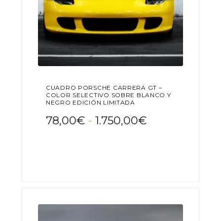
CUADRO PORSCHE CARRERA GT –
COLOR SELECTIVO SOBRE BLANCO Y
NEGRO EDICIÓN LIMITADA
Rango
78,00
€
-
1.750,00
€
de
Este
precios:
producto
desde
tiene
78,00€
múltiples
variantes.
hasta
Las
1.750,00€
opciones
se
pueden