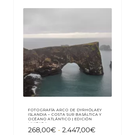
Las
789,00€
opciones
se
pueden
elegir
en
la
página
de
producto
FOTOGRAFÍA ARCO DE DYRHÓLAEY
ISLANDIA – COSTA SUR BASÁLTICA Y
OCÉANO ATLÁNTICO | EDICIÓN
LIMITADA
Rango
268,00
€
-
2.447,00
€