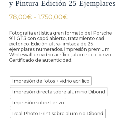
y Pintura Edición 25 Ejemplares
Rango
78,00
€
-
1.750,00
€
de
precios:
Fotografía artística gran formato del Porsche
911 GT3 con capó abierto, tratamiento casi
desde
pictórico. Edición ultra-limitada de 25
78,00€
ejemplares numerados. Impresión premium
Whitewall en vidrio acrílico, aluminio o lienzo.
hasta
Certificado de autenticidad.
1.750,00€
Refinamiento
Impresión de fotos + vidrio acrílico
Impresión directa sobre aluminio Dibond
Impresión sobre lienzo
Real Photo Print sobre aluminio Dibond