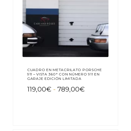
página
de
producto
CUADRO EN METACRILATO PORSCHE
911 – VISTA 360° CON NÚMERO 911 EN
GARAJE EDICIÓN LIMITADA
Rango
119,00
€
-
789,00
€
de
Este
precios:
producto
desde
tiene
119,00€
múltiples
variantes.
hasta