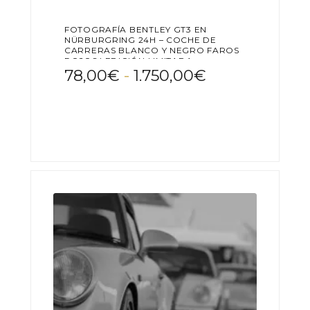
FOTOGRAFÍA BENTLEY GT3 EN
NÜRBURGRING 24H – COCHE DE
CARRERAS BLANCO Y NEGRO FAROS
ROJOS | EDICIÓN LIMITADA
Rango
78,00
€
-
1.750,00
€
de
Este
precios:
producto
desde
tiene
78,00€
múltiples
variantes.
hasta
Las
1.750,00€
opciones
se
pueden
elegir
en
la
página
de
producto