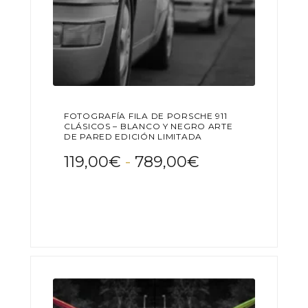
FOTOGRAFÍA FILA DE PORSCHE 911
CLÁSICOS – BLANCO Y NEGRO ARTE
DE PARED EDICIÓN LIMITADA
Rango
119,00
€
-
789,00
€
de
Este
precios:
producto
desde
tiene
119,00€
múltiples
variantes.
hasta
Las
789,00€
opciones
se
pueden