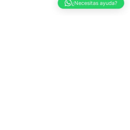
¿Necesitas ayuda?
CARS AND ROSES
Marbella, España
+34 683 437 970
info@carsandroses.com
In
Fb
Pi
TIENDA
Todas las obras
Fotografía de coches
Paisajes
Blanco y Negro