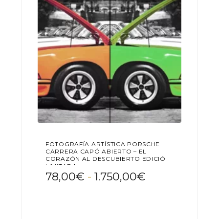
elegir
en
la
página
de
producto
FOTOGRAFÍA ARTÍSTICA PORSCHE
CARRERA CAPÓ ABIERTO – EL
CORAZÓN AL DESCUBIERTO EDICIÓN
LIMITADA
Rango
78,00
€
-
1.750,00
€
de
Este
precios:
producto
desde