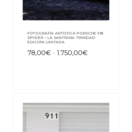
FOTOGRAFÍA ARTÍSTICA PORSCHE 918
SPYDER – LA SANTÍSIMA TRINIDAD
EDICIÓN LIMITADA
Rango
78,00
€
-
1.750,00
€
de
Este
precios:
producto
desde
tiene
78,00€
múltiples
variantes.
hasta
Las
1.750,00€
opciones
se
pueden
elegir
en
la