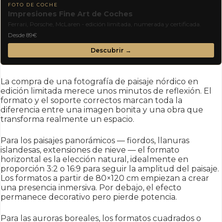
FOTO DE COCHE
Impresiones Fine Art de Coches
Ferrari, Porsche, McLaren - edición limitada, numerada y certificada.
Desde 89€
Descubrir →
La compra de una fotografía de paisaje nórdico en
edición limitada merece unos minutos de reflexión. El
formato y el soporte correctos marcan toda la
diferencia entre una imagen bonita y una obra que
transforma realmente un espacio.
Para los paisajes panorámicos — fiordos, llanuras
islandesas, extensiones de nieve — el formato
horizontal es la elección natural, idealmente en
proporción 3:2 o 16:9 para seguir la amplitud del paisaje.
Los formatos a partir de 80×120 cm empiezan a crear
una presencia inmersiva. Por debajo, el efecto
permanece decorativo pero pierde potencia.
Para las auroras boreales, los formatos cuadrados o