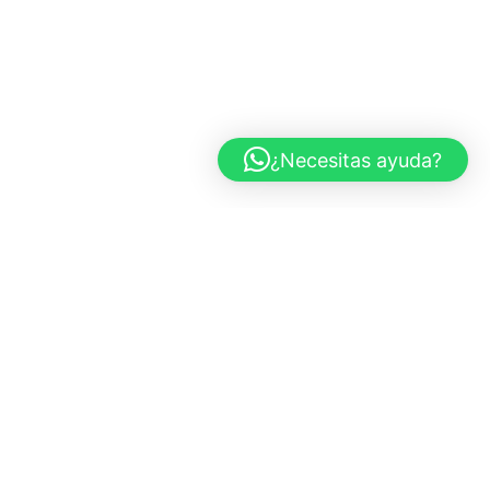
¿Necesitas ayuda?
CARS AND ROSES
Marbella, España
+34 683 437 970
info@carsandroses.com
In
Fb
Pi