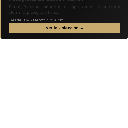
Ferrari, Porsche, Lamborghini - impresiones fine art sobre
aluminio, plexiglas y lienzo.
Desde 89€ - Lienzo 30x20cm
Ver la Colección →