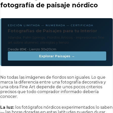
fotografía de paisaje nórdico
EDICIÓN LIMITADA — NUMERADA — CERTIFICADA
Fotografías de Paisajes para tu Interior
Islandia, Palm Springs, Fiordos Árticos - impresiones fine
art sobre aluminio, plexiglas y lienzo.
Desde 89€ - Lienzo 30x20cm
Explorar Paisajes →
No todas las imágenes de fiordos son iguales. Lo que
marca la diferencia entre una fotografía decorativa y
una obra Fine Art depende de unos pocos criterios
precisos que todo comprador informado debería
conocer.
La luz:
los fotógrafos nórdicos experimentados lo saben
— las horas doradas en estas latitudes pueden durar